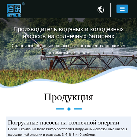

Производитель водяных и колодезных
насосов на солнечных батареях
Солнечные водяные насосы выского качества по самым
оптимальным ценам
Продукция
Погружные насосы на солнечной энергии
Насосы компании Baile Pump поставляет погружными скважинные насосы
на солнечной энергии в размерах 3, 4, 6, 8 и 10 дюймов.