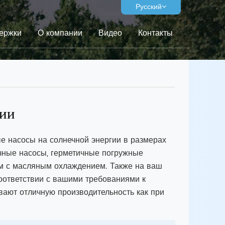
Русский
ержки
О компании
Видео
Контакты
гии
 насосы на солнечной энергии в размерах
ечные насосы, герметичные погружные
м с масляным охлаждением. Также на ваш
оответствии с вашими требованиями к
вают отличную производительность как при