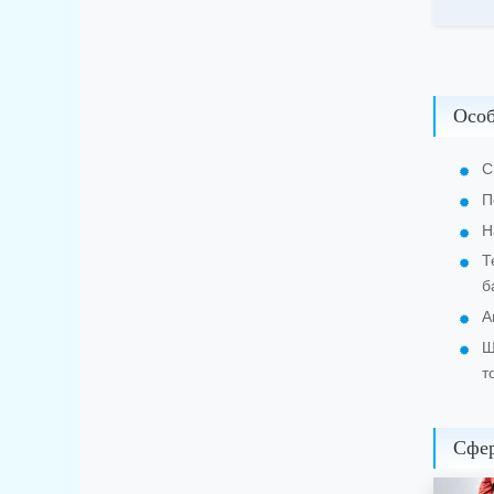
Осо
С
П
Н
Т
б
А
Ш
т
Сфе