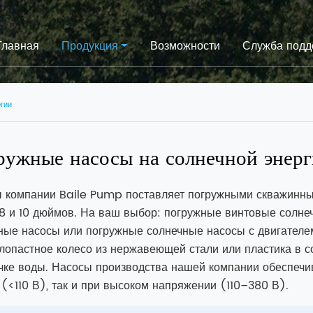
Главная
Продукция
Возможности
Служба подд
ргии
ружные насосы на солнечной энер
 компании Baile Pump поставляет погружными скважинные
6, 8 и 10 дюймов. На ваш выбор: погружные винтовые солн
ные насосы или погружные солнечные насосы с двигателе
лопастное колесо из нержавеющей стали или пластика в с
чке воды. Насосы производства нашей компании обеспечи
 (<110 В), так и при высоком напряжении (110–380 В).