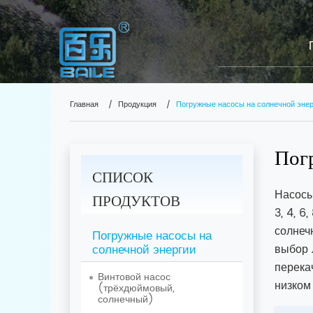
Главная
Продукция
Погружные насосы на солнечной эне
Пог
СПИСОК
Насосы
ПРОДУКТОВ
3, 4, 
солнеч
Погружные насосы на
солнечной энергии
выбор 
перека
Винтовой насос
низком
(трёхдюймовый,
солнечный)