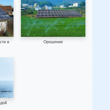
сти в
Орошение
одой